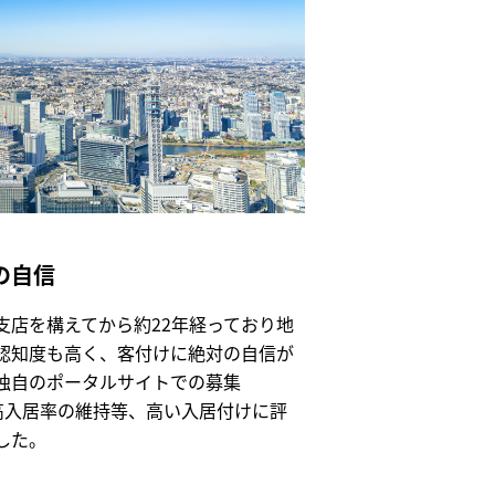
の自信
支店を構えてから約22年経っており地
認知度も高く、客付けに絶対の自信が
独自のポータルサイトでの募集
e）や高入居率の維持等、高い入居付けに評
した。