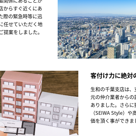
置関係にあることが
店からすぐ近くにあ
た際の緊急時等に迅
に任せていただく地
ご提案をしました。
客付け力に絶対
生和の千葉支店は、
元の仲介業者からの
ありました。さらに
（SEIWA Styl
価を頂く事ができま