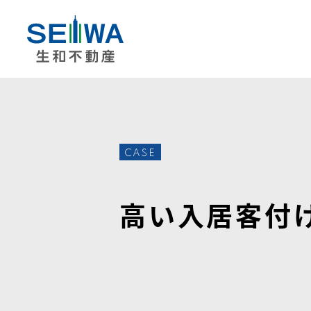
CASE
高い入居客付